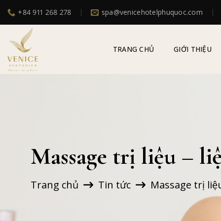
Chuyển
+84 911 268 278
spa@venicehotelphuquoc.com
đến
nội
dung
TRANG CHỦ
GIỚI THIỆU
Massage trị liệu – l
Trang chủ
Tin tức
Massage trị li