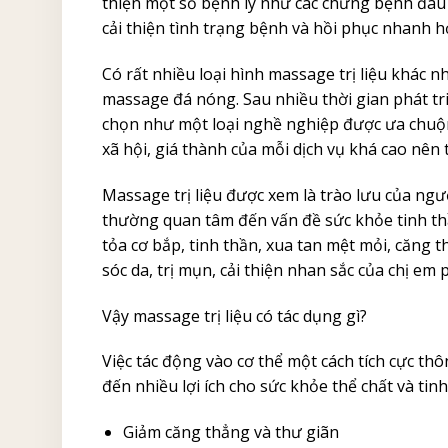
thiện một số bệnh lý như các chứng bệnh đau 
cải thiện tình trạng bệnh và hồi phục nhanh h
Có rất nhiều loại hình massage trị liệu khác 
massage đá nóng. Sau nhiều thời gian phát tri
chọn như một loại nghề nghiệp được ưa chuộng
xã hội, giá thành của mỗi dịch vụ khá cao nên
Massage trị liệu được xem là trào lưu của ngư
thường quan tâm đến vấn đề sức khỏe tinh thầ
tỏa cơ bắp, tinh thần, xua tan mệt mỏi, căng t
sóc da, trị mụn, cải thiện nhan sắc của chị em 
Vậy massage trị liệu có tác dụng gì?
Việc tác động vào cơ thể một cách tích cực t
đến nhiều lợi ích cho sức khỏe thể chất và tin
Giảm căng thẳng và thư giãn