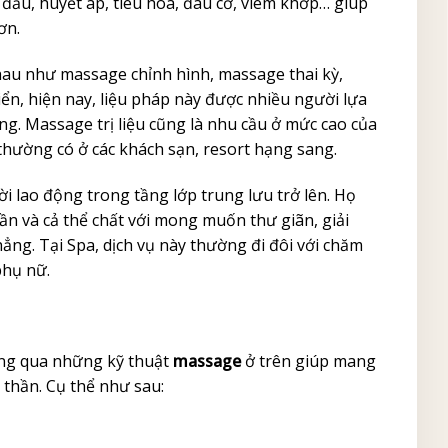
đầu, huyết áp, tiêu hóa, đau cơ, viêm khớp… giúp
ơn.
nhau như massage chỉnh hình, massage thai kỳ,
ển, hiện nay, liệu pháp này được nhiều người lựa
. Massage trị liệu cũng là nhu cầu ở mức cao của
 thường có ở các khách sạn, resort hạng sang.
ời lao động trong tầng lớp trung lưu trở lên. Họ
n và cả thể chất với mong muốn thư giãn, giải
hẳng. Tại Spa, dịch vụ này thường đi đôi với chăm
phụ nữ.
hông qua những kỹ thuật
massage
ở trên giúp mang
h thần. Cụ thể như sau: