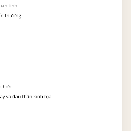
mạn tính
ấn thương
h hơn
ay và đau thần kinh tọa